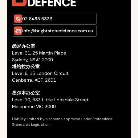
02 8488 6333
info@brightstonedefence.com.au
悉尼办公室
Level 31, 25 Martin Place
Sydney, NSW, 2000
堪培拉办公室
Level 6, 15 London Circuit
Canberra, ACT, 2601
墨尔本办公室
Level 10, 533 Little Lonsdale Street
Melbourne VIC 3000
Liability limited by a scheme approved under Professional
Standards Legislation.