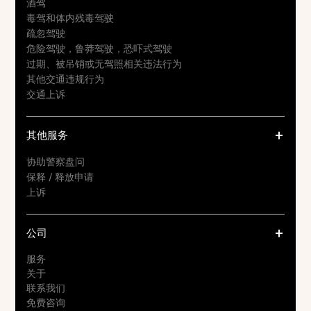
酒驾
毒驾和体内残毒驾驶
疏忽驾驶
危险驾驶，鲁莽驾驶，恐吓式驾驶
过期、被吊销或无驾照相关违法行为
其他交通违规行为
交通上诉
其他服务
协助警察盘问
保释 / 释放申请
上诉
公司
服务
关于
联系我们
免费咨询