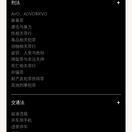
刑法
AVO、ADVO和FVO
家暴罪
袭击与暴力
性相关罪行
毒品相关犯罪
动物相关罪行
盗窃、入室与抢劫
绑架罪与非法关押
死亡相关罪行
诈骗罪
财产及犯罪所得罪
其他刑事犯罪
交通法
超速违规
开车用手机
违章停车