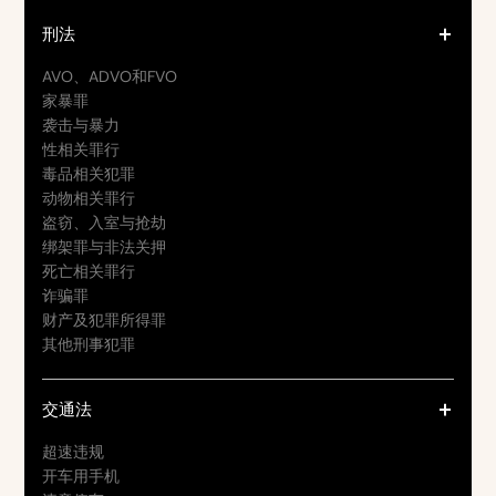
刑法
AVO、ADVO和FVO
家暴罪
袭击与暴力
性相关罪行
毒品相关犯罪
动物相关罪行
盗窃、入室与抢劫
绑架罪与非法关押
死亡相关罪行
诈骗罪
财产及犯罪所得罪
其他刑事犯罪
交通法
超速违规
开车用手机