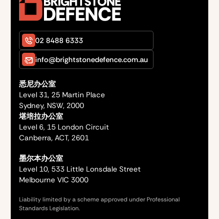
02 8488 6333
info@brightstonedefence.com.au
悉尼办公室
Level 31, 25 Martin Place
Sydney, NSW, 2000
堪培拉办公室
Level 6, 15 London Circuit
Canberra, ACT, 2601
墨尔本办公室
Level 10, 533 Little Lonsdale Street
Melbourne VIC 3000
Liability limited by a scheme approved under Professional
Standards Legislation.