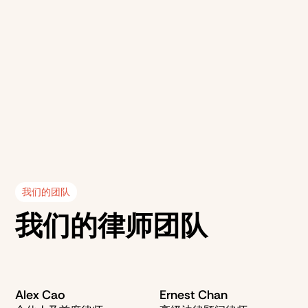
代理被控谋杀和误杀的客户
辩护因危险驾驶导致死亡的指控
对法医证据和医学因果关系提出质疑
提出正当防卫、挑衅或无作案意图等辩护
在高等法院处理陪审团审判及复杂庭前诉讼
联系 Brightstone Defence 刑事律师，获取在最严重刑事案
件中的值得信赖、经验丰富的法律代理。
我们的团队
我们的律师团队
Alex Cao
Ernest Chan