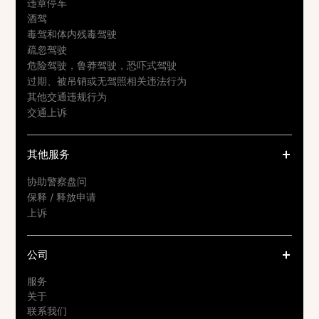
违章停车
酒驾
毒驾和体内残毒驾驶
疏忽驾驶
危险驾驶，鲁莽驾驶，恐吓式驾驶
过期、被吊销或无驾照相关违法行为
其他交通违规行为
交通上诉
其他服务
协助警察盘问
保释 / 释放申请
上诉
公司
服务
关于
联系我们