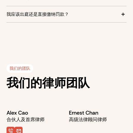
可以。该违法行为仅适用于驾驶车辆的人。
我应该出庭还是直接缴纳罚款？
如果您是可能面临驾照被暂停的驾驶者，或认为自己并
未使用手机，出庭可能是可行的选项。然而，获得专业法律
建议非常重要。Brightstone Defence 可以协助您评估最佳
方案，并争取案件的最佳结果。
我们的团队
我们的律师团队
Alex Cao
Ernest Chan
合伙人及首席律师
高级法律顾问律师