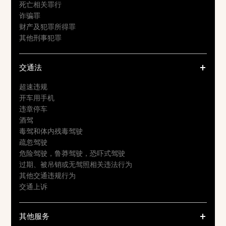
死亡相关罪行
诈骗罪
财产及犯罪所得罪
其他刑事犯罪
交通法
超速违规
开车用手机
违章停车
酒驾
毒驾和体内残毒驾驶
疏忽驾驶
危险驾驶，鲁莽驾驶，恐吓式驾驶
过期、被吊销或无驾照相关违法行为
其他交通违规行为
交通上诉
其他服务