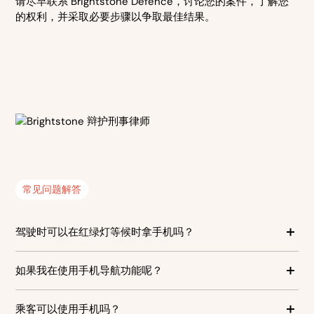
请尽早联系 Brightstone Defence，讨论您的案件，了解您
的权利，并采取必要步骤以争取最佳结果。
常见问题解答
驾驶时可以在红绿灯等候时拿手机吗？
不可以。 法律将车辆停在红绿灯或交通堵塞中视为“驾
如果我在使用手机导航功能呢？
驶”。因此，除非手机固定在车载支架上或通过免提操作，
否则不能合法触碰或手持手机。
只有在手机固定在支架上且在驾驶时不触碰手机的情况
乘客可以使用手机吗？
下，使用导航功能才是合法的。