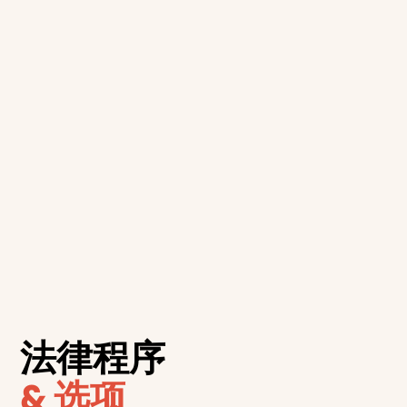
相关刑罚
此违法行为的最高处罚为
20 个罚款单位
。
若被开具罚款通知单，处罚情况如下：一般道路：罚款
$423
，扣
5 分
；校区道路：罚款
$562
，扣
5 分
；在双倍扣
分期间：每次违法扣
10 分
。
对于持 P1、P2 临时驾照或学习驾照 的驾驶者，扣分可能超
过其许可等级的扣分上限，从而导致
驾照被暂停或吊销
。
法律程序
& 选项