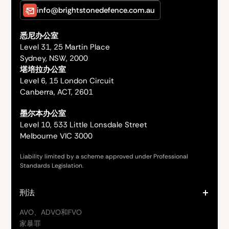
info@brightstonedefence.com.au
悉尼办公室
Level 31, 25 Martin Place
Sydney, NSW, 2000
堪培拉办公室
Level 6, 15 London Circuit
Canberra, ACT, 2601
墨尔本办公室
Level 10, 533 Little Lonsdale Street
Melbourne VIC 3000
Liability limited by a scheme approved under Professional
Standards Legislation.
刑法
AVO、ADVO和FVO
家暴罪