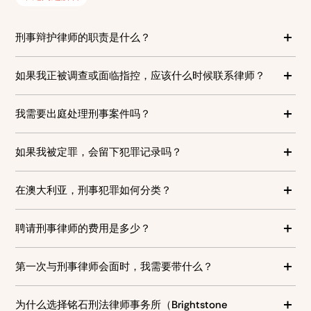
刑事辩护律师的职责是什么？
刑事辩护律师为面临刑事指控的个人提供法律咨询、维护其
如果我正被调查或面临指控，应该什么时候联系律师？
权利，并在法庭上代表其进行辩护。他们的工作包括分析案
件、审查证据、与检方沟通，并制定法律策略以争取最有利
我们强烈建议您一旦得知警方对您展开调查或有刑事指控
的结果。无论案件是在新南威尔士州的地方法院（Local
我需要出庭处理刑事案件吗？
时，就尽快寻求法律咨询。尽早介入可以让律师在警方讯问
Court）、澳大利亚首都领地的治安法庭（Magistrates’
时为您提供指导，帮助您了解自身权利，并避免发表可能在
Court），还是升级至地区法院（District Court）或最高法
在大多数刑事案件中，您需要出庭，尤其是当指控属于可公
法庭上对您不利的陈述。您越早联系律师，我们就有更多时
如果我被定罪，会留下犯罪记录吗？
院（Supreme Court），刑事辩护律师都会确保以丰富的经
诉罪（indictable）或可能面临严重处罚时。对于一些较轻微
间收集证据、准备辩护，并争取案件的最佳结果。强烈建议
验和谨慎的态度，对每一环节进行处理。
的简易罪（summary offences），律师或许可以代您出庭，
您在得知任何针对您的警方调查或刑事指控后立即寻求法律
在法庭被定罪通常会产生犯罪记录，这可能对您的就业、出
但这取决于案件所在的司法辖区及指控性质。不论罪名轻
在澳大利亚，刑事犯罪如何分类？
咨询。
行及个人声誉产生长期影响。然而，在某些情况下，尤其是
重，律师都会指导您了解您的义务，帮助您做好准备，并在
初犯轻微罪行时，法庭对不记录定罪有裁量权。视具体情况
法庭上维护您的权益。
澳大利亚的刑事犯罪大致分为简易罪（summary offences）
而定，您可能会满足“无定罪有条件释放令”（Conditional
聘请刑事律师的费用是多少？
和公诉罪（indictable offences）。简易罪通常较轻微，一
Release Order Without Conviction）等审判条件。一位经
般在地方法院（新南威尔士州）或裁判法院（澳大利亚首都
验丰富的刑事辩护律师会为您争取最有利的判决结果，并帮
聘请刑事律师的费用取决于多个因素，包括案件的复杂程
领地）审理。公诉罪则较严重，通常会在高级法院如地区法
第一次与刑事律师会面时，我需要带什么？
助您了解可行的法律选择及应对方案。
度、涉及的法院级别以及诉讼的时间长短。在 Brightstone
院或最高法院审理。某些罪行可根据具体情况及初步听证的
Defence，我们提供透明的收费标准，并可针对许多案件提
裁定，在不同法院审理。了解指控的分类非常重要，因为它
在第一次约见时，建议您携带与案件相关的所有文件，例如
供固定收费服务，让您从一开始就有明确的预算。此外，我
为什么选择铭石刑法律师事务所（Brightstone
决定了案件的审理程序及相关刑罚。
出庭通知书（Court Attendance Notice）、警方事实陈