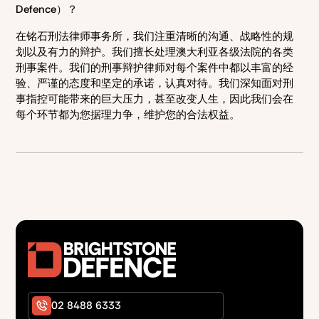
们还提供免费初次咨询，讨论您的案件及预估费用，助您做
Defence）？
述、保释条件以及您收到的其他文件。如果您掌握任何与案
出明智的决定。
件有关的证人信息、证据或细节，也请一并提供，以便律师
在铭石刑法律师事务所，我们注重清晰的沟通、战略性的规
为您提供更准确的法律建议。律师还会通过有针对性的问
划以及有力的辩护。我们擅长处理澳大利亚各级法院的各类
题，全面了解您的情况。
刑事案件。我们的刑事辩护律师对每个案件中都以丰富的经
验、严谨的态度和坚定的承诺，认真对待。我们深知面对刑
事指控可能带来的巨大压力，甚至改变人生，因此我们会在
每个环节都为您据理力争，维护您的合法权益。
02 8488 6333