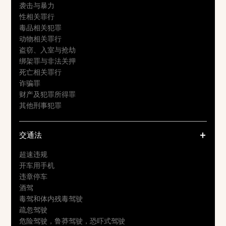
袭击与暴力
性相关罪行
毒品相关犯罪
动物相关罪行
盗窃、入室与抢劫
绑架罪与非法关押
死亡相关罪行
诈骗罪
财产及犯罪所得罪
其他刑事犯罪
交通法
超速违规
开车用手机
违章停车
酒驾
毒驾和体内残毒驾驶
疏忽驾驶
危险驾驶，鲁莽驾驶，恐吓式驾驶